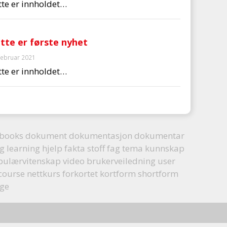
tte er innholdet…
tte er første nyhet
februar 2021
tte er innholdet…
 books dokument dokumentasjon dokumentar
 learning hjelp fakta stoff fag tema kunnskap
opulærvitenskap video brukerveiledning user
course nettkurs forkortet kortform shortform
rge