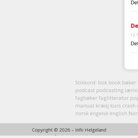
De
De
12. 
De
Stikkord:
bok book bøker
podcast podcasting læring
fagbøker faglitteratur p
manual kræsj kurs crash 
norsk engelsk english No
Copyright © 2026 – Info Helgeland
web:
info helgeland