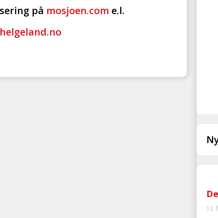
nsering på
mosjoen.com
e.l.
ohelgeland.no
Ny
De
12. 