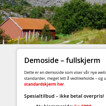
Demoside – fullskjerm
Dette er en demoside som viser vår nye web
standarder, meget lett å vedlikeholde – o
standardskjerm her
.
Spesialtilbud – ikke betal overpris!