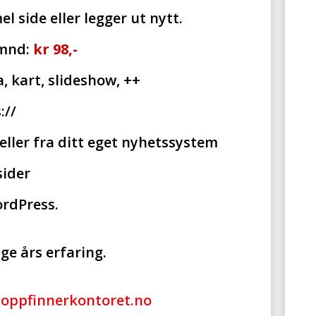
l side eller legger ut nytt.
 mnd:
kr 98,-
, kart, slideshow, ++
://
eller fra ditt eget nyhetssystem
sider
rdPress.
e års erfaring.
:
oppfinnerkontoret.no