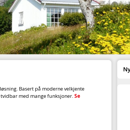
Ny
løsning. Basert på moderne velkjente
g utvidbar med mange funksjoner.
Se